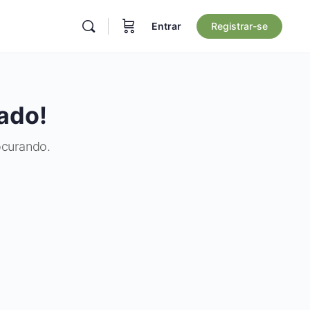
Entrar
Registrar-se
ado!
ocurando.