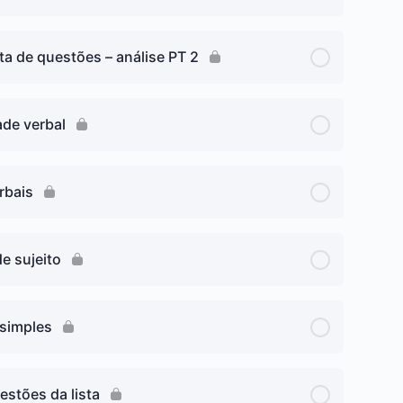
ta de questões – análise PT 2
ade verbal
rbais
e sujeito
 simples
estões da lista