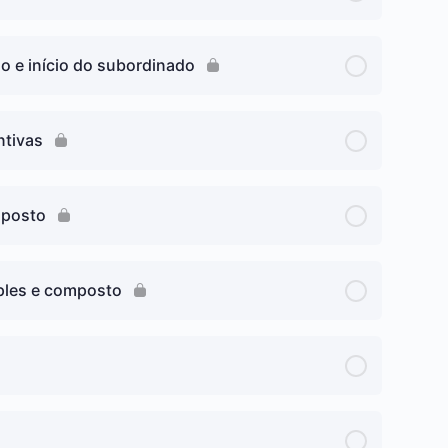
o e início do subordinado
ntivas
mposto
imples e composto