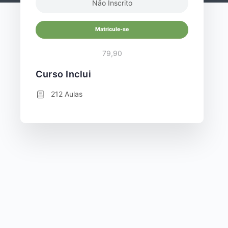
Não Inscrito
Matricule-se
79,90
Curso Inclui
212 Aulas