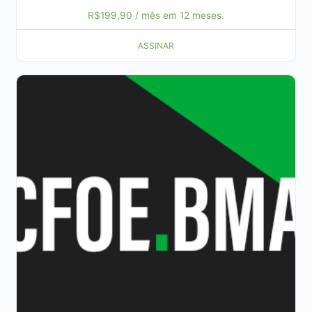
R$
199,90
/ mês em 12 meses.
ASSINAR