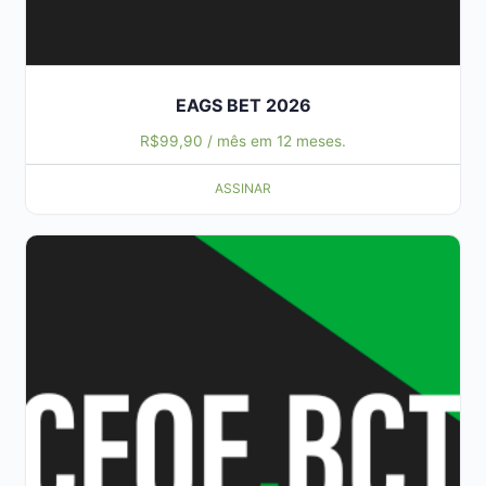
EAGS BET 2026
R$
99,90
/ mês em 12 meses.
ASSINAR