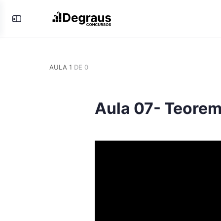
Toggle
Side
Panel
AULA 1
DE 0
Aula 07- Teorem