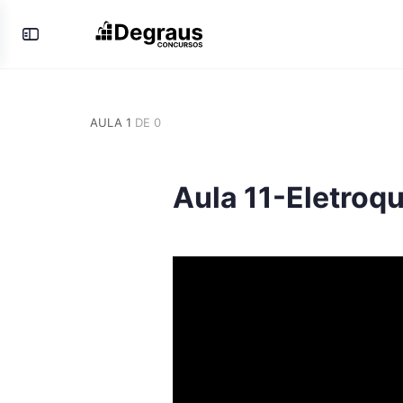
Toggle
Side
Panel
AULA 1
DE 0
Aula 11-Eletroq