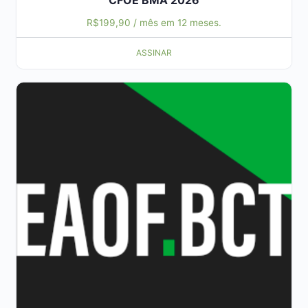
CFOE BMA 2026
R$
199,90
/ mês em 12 meses.
ASSINAR