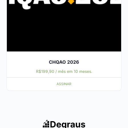
CHQAO 2026
R$
199,90
/ mês em 10 meses.
ASSINAR