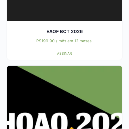
EAOF BCT 2026
R$
199,90
/ mês em 12 meses.
ASSINAR